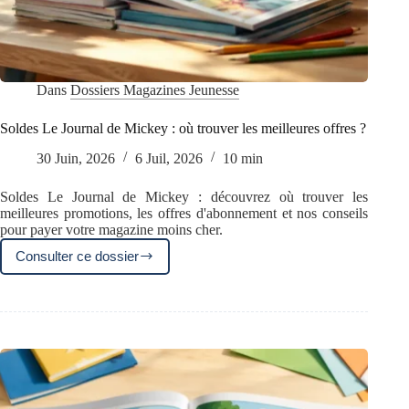
Dans
Dossiers Magazines Jeunesse
Soldes Le Journal de Mickey : où trouver les meilleures offres ?
30 Juin, 2026
6 Juil, 2026
10 min
Soldes Le Journal de Mickey : découvrez où trouver les
meilleures promotions, les offres d'abonnement et nos conseils
pour payer votre magazine moins cher.
Consulter ce dossier
Soldes
Le
Journal
de
Mickey
:
où
trouver
les
meilleures