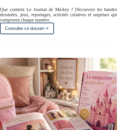
Que contient Le Journal de Mickey ? Découvrez les bandes
dessinées, jeux, reportages, activités créatives et surprises qui
composent chaque numéro.
Consulter ce dossier
Que
contient
Le
Journal
de
Mickey
?
Bandes
dessinées,
jeux,
reportages
et
bien
plus