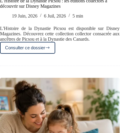
L’Histoire de la Dynastie Picsou : les éditions collectors à
découvrir sur Disney Magazines
19 Juin, 2026
6 Juil, 2026
5 min
L'Histoire de la Dynastie Picsou est disponible sur Disney
Magazines. Découvrez cette collection collector consacrée aux
ancêtres de Picsou et à la Dynastie des Canards.
Consulter ce dossier
L’Histoire
de
la
Dynastie
Picsou
:
les
éditions
collectors
à
découvrir
sur
Disney
Magazines