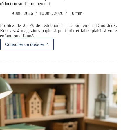
réduction sur l’abonnement
9 Juil, 2026
10 Juil, 2026
10 min
Profitez de 25 % de réduction sur l'abonnement Dino Jeux.
Recevez 4 magazines papier à petit prix et faites plaisir à votre
enfant toute l'année.
Consulter ce dossier
Abonnement
Dino
Jeux
pas
cher
:
profitez
de
25
%
de
réduction
sur
l’abonnement