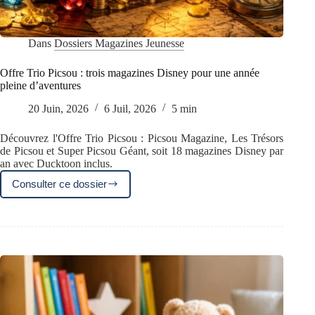
Dans
Dossiers Magazines Jeunesse
Offre Trio Picsou : trois magazines Disney pour une année
pleine d’aventures
20 Juin, 2026
6 Juil, 2026
5 min
Découvrez l'Offre Trio Picsou : Picsou Magazine, Les Trésors
de Picsou et Super Picsou Géant, soit 18 magazines Disney par
an avec Ducktoon inclus.
Consulter ce dossier
Offre
Trio
Picsou
:
trois
magazines
Disney
pour
une
année
pleine