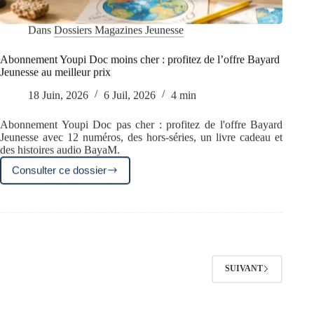
Dans
Dossiers Magazines Jeunesse
Abonnement Youpi Doc moins cher : profitez de l’offre Bayard
Jeunesse au meilleur prix
18 Juin, 2026
6 Juil, 2026
4 min
Abonnement Youpi Doc pas cher : profitez de l'offre Bayard
Jeunesse avec 12 numéros, des hors-séries, un livre cadeau et
des histoires audio BayaM.
Consulter ce dossier
Abonnement
Youpi
Doc
moins
cher
:
profitez
de
SUIVANT
l’offre
Bayard
Jeunesse
au