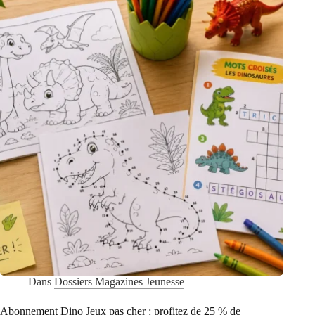
50
%
de
réduction
sur
votre
abonnement
Dans
Dossiers Magazines Jeunesse
Abonnement Dino Jeux pas cher : profitez de 25 % de