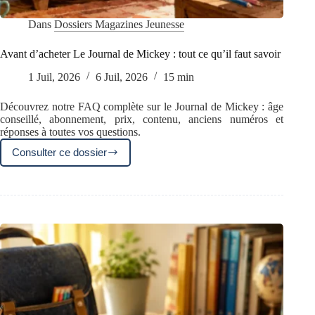
Dans
Dossiers Magazines Jeunesse
Avant d’acheter Le Journal de Mickey : tout ce qu’il faut savoir
1 Juil, 2026
6 Juil, 2026
15 min
Découvrez notre FAQ complète sur le Journal de Mickey : âge
conseillé, abonnement, prix, contenu, anciens numéros et
réponses à toutes vos questions.
Consulter ce dossier
Avant
d’acheter
Le
Journal
de
Mickey
:
tout
ce
qu’il
faut
savoir