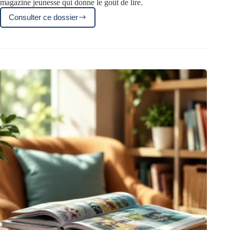
magazine jeunesse qui donne le goût de lire.
Consulter ce dossier
Rentrée
scolaire
:
pourquoi
choisir
un
abonnement
au
Journal
de
Mickey
?