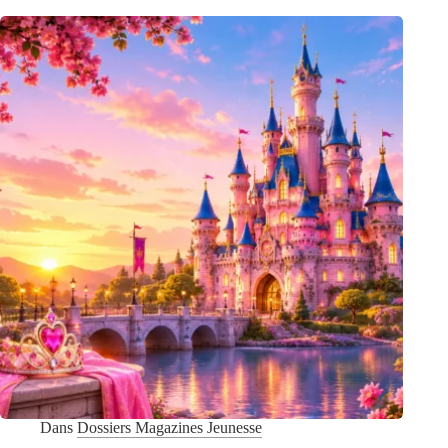
un
abonnement
au
magazine
Disney
Princesses
?
Dans
Dossiers Magazines Jeunesse